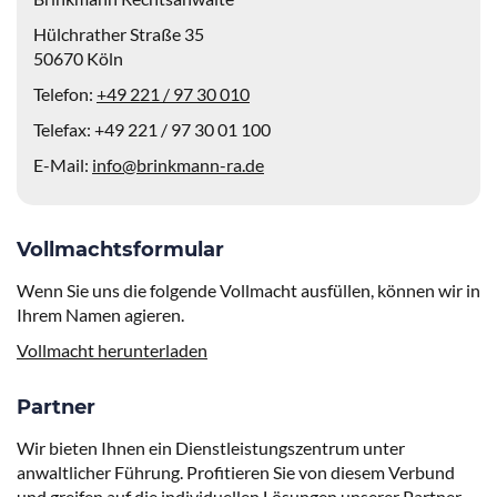
Einwilligung verwalten
Hülchrather Straße 35
50670 Köln
Um Ihnen ein optimales Erlebnis zu bieten, verwenden wir Technologien wie
Cookies, um Geräteinformationen zu speichern und/oder darauf zuzugreifen.
Telefon:
+49 221 / 97 30 010
Wenn Sie diesen Technologien zustimmen, können wir Daten wie das
Surfverhalten oder eindeutige IDs auf dieser Website verarbeiten. Wenn Sie
Telefax: +49 221 / 97 30 01 100
Ihre Einwilligung nicht erteilen oder zurückziehen, können bestimmte
Merkmale und Funktionen beeinträchtigt werden.
E-Mail:
info@brinkmann-ra.de
Akzeptieren
Vollmachtsformular
Ablehnen
Wenn Sie uns die folgende Vollmacht ausfüllen, können wir in
Einstellungen ansehen
Ihrem Namen agieren.
Vollmacht herunterladen
Cookie-Richtlinie
Datenschutzerklärung
Impressum
Partner
Wir bieten Ihnen ein Dienstleistungszentrum unter
anwaltlicher Führung. Profitieren Sie von diesem Verbund
und greifen auf die individuellen Lösungen unserer Partner