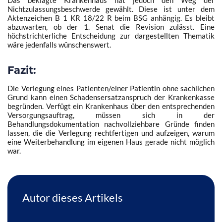
Das beklagte Krankenhaus hat jedoch den Weg der
Cookies, um Geräteinformationen zu speichern und/oder darauf zuzugreifen.
Nichtzulassungsbeschwerde gewählt. Diese ist unter dem
Wenn Sie diesen Technologien zustimmen, können wir Daten wie das
Aktenzeichen B 1 KR 18/22 R beim BSG anhängig. Es bleibt
Surfverhalten oder eindeutige IDs auf dieser Website verarbeiten. Wenn Sie
abzuwarten, ob der 1. Senat die Revision zulässt. Eine
Ihre Einwilligung nicht erteilen oder zurückziehen, können bestimmte
höchstrichterliche Entscheidung zur dargestellten Thematik
Merkmale und Funktionen beeinträchtigt werden.
wäre jedenfalls wünschenswert.
Akzeptieren
Fazit:
Ablehnen
Die Verlegung eines Patienten/einer Patientin ohne sachlichen
Grund kann einen Schadensersatzanspruch der Krankenkasse
Einstellungen ansehen
begründen. Verfügt ein Krankenhaus über den entsprechenden
Versorgungsauftrag, müssen sich in der
Cookie-Richtlinie
Datenschutzerklärung
Impressum
Behandlungsdokumentation nachvollziehbare Gründe finden
lassen, die die Verlegung rechtfertigen und aufzeigen, warum
eine Weiterbehandlung im eigenen Haus gerade nicht möglich
war.
Autor dieses Artikels