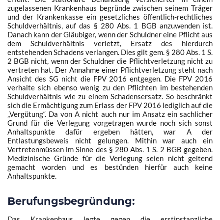
zugelassenen Krankenhaus begründe zwischen seinem Träger
und der Krankenkasse ein gesetzliches öffentlich-rechtliches
Schuldverhältnis, auf das
§ 280 Abs. 1 BGB
anzuwenden ist.
Danach kann der Gläubiger, wenn der Schuldner eine Pflicht aus
dem Schuldverhältnis verletzt, Ersatz des hierdurch
entstehenden Schadens verlangen. Dies gilt gem.
§ 280 Abs. 1 S.
2 BGB
nicht, wenn der Schuldner die Pflichtverletzung nicht zu
vertreten hat. Der Annahme einer Pflichtverletzung steht nach
Ansicht des SG nicht die FPV 2016 entgegen. Die FPV 2016
verhalte sich ebenso wenig zu den Pflichten im bestehenden
Schuldverhältnis wie zu einem Schadensersatz. So beschränkt
sich die Ermächtigung zum Erlass der FPV 2016 lediglich auf die
„Vergütung“. Da von A nicht auch nur im Ansatz ein sachlicher
Grund für die Verlegung vorgetragen wurde noch sich sonst
Anhaltspunkte dafür ergeben hätten, war A der
Entlastungsbeweis nicht gelungen. Mithin war auch ein
Vertretenmüssen im Sinne des
§ 280 Abs. 1 S. 2 BGB
gegeben.
Medizinische Gründe für die Verlegung seien nicht geltend
gemacht worden und es bestünden hierfür auch keine
Anhaltspunkte.
Berufungsbegründung
:
Das Krankenhaus legte gegen die erstinstanzliche