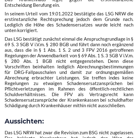
Entscheidung Berufung ein.
In seinem Urteil vom 19.01.2022 bestätigte das LSG NRW die
erstinstanzliche Rechtsprechung jedoch dem Grunde nach.
Lediglich die Höhe des Schadensersatzes wurde leicht nach
unten korrigiert.
Das LSG bestätigt zunächst einmal die Anspruchsgrundlage in §
69 S. 3 SGB V i.V.m. § 280 BGB und führt dann noch ergänzend
aus, dass die in § 1 Abs. 1 S. 2 und 3 FPV 2016 getroffenen
Regelungen der Anwendbarkeit von § 69 Abs. 1 S. 3 SGB V i.V.m.
§ 280 Abs. 1 BGB nicht entgegenstehen. Denn diese
Vorschriften beinhalten lediglich Abrechnungsbestimmungen
für DRG-Fallpauschalen und damit zur ordnungsgemäßen
Abrechnung erbrachter Leistungen. Sie treffen indes keine
Regelungen zu etwaigen Schadensersatzansprüchen bei
Pflichtverletzungen im Rahmen des öffentlich-rechtlichen
Schuldverhältnisses. Die FPV als Vertragsrecht kann
Schadensersatzansprüche der Krankenkassen bei schuldhafter
Schädigung durch Krankenhäuser mithin nicht ausschließen.
Aussichten:
Einwilligung verwalten
Das LSG NRW hat zwar die Revision zum BSG nicht zugelassen.
Um Ihnen ein optimales Erlebnis zu bieten, verwenden wir Technologien wie