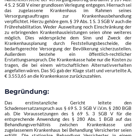
4 S. 2 SGB V
einer grundlosen Verlegung entgegen. Hiernach sei
das zugelassene Krankenhaus im Rahmen seines
Versorgungsauftrages zur Krankenhausbehandlung
verpflichtet. Hierzu gehöre gem.
§ 39 Abs. 1 S. 3 SGB V
auch die
Frührehabilitation. Weder Ausweitung noch Einschränkung der
zu erbringenden Krankenhausleistungen seien ohne weiteres
möglich. Dies widerspräche dem Sinn und Zweck der
Krankenhausplanung durch Feststellungsbescheide, die
bedarfsgerechte Versorgung der Bevölkerung sicherzustellen.
Außerdem bestehe ein öffentlich-rechtlicher
Erstattungsanspruch. Die Krankenkasse habe nur die Kosten zu
tragen, die bei einem wirtschaftlichen Alternativverhalten
angefallen wären. Das SG gab der Klage statt und verurteilte A,
€ 3.553,65 an die Krankenkasse zurückzuzahlen.
Begründung:
Das erstinstanzliche Gericht leitete den
Schadensersatzanspruch aus
§ 69 S. 3 SGB V
i.V.m.
§ 280 BGB
ab. Die Voraussetzungen des
§ 69 S. 3 SGB V
für die
entsprechende Anwendung des
§ 280 Abs. 1 BGB
auf das
Behandlungsverhältnis zwischen Krankenkasse und
zugelassenem Krankenhaus bei Behandlung Versicherter seien
erfüllt. Die stationäre Behandlung Versicherter in einem