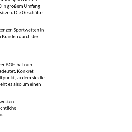
020 in großem Umfang
sitzen. Die Geschäfte
izenzen Sportwetten in
n Kunden durch die
Der BGH hat nun
bedeutet. Konkret
en
punkt, zu dem sie die
eht es also um einen
twetten
chtliche
n.