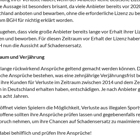
 Aussage ist besonders brisant, da viele Anbieter bereits vor 2
hland anboten und bewarben, ohne die erforderliche Lizenz zu be
Einwilligung verwalten
vom BGH für nichtig erklärt worden.
ugehen, dass viele große Anbieter bereits lange vor Erhalt ihrer L
Ihnen ein optimales Erlebnis zu bieten, verwenden wir Technologien wie Cookies, um
n und beworben. Für diesen Zeitraum vor Erhalt der Lizenz habe
äteinformationen zu speichern und/oder darauf zuzugreifen. Wenn Sie diesen
 nun die Aussicht auf Schadensersatz.
hnologien zustimmen, können wir Daten wie das Surfverhalten oder eindeutige IDs auf
ser Website verarbeiten. Wenn Sie Ihre Einwilligung nicht erteilen oder zurückziehen,
aum und Verjährung
nen bestimmte Merkmale und Funktionen beeinträchtigt werden.
ie lange rückwirkend Ansprüche geltend gemacht werden können. 
tische Ansprüche bestehen, was eine zehnjährige Verjährungsfrist 
Akzeptieren
Ablehnen
Einstellungen anseh
ihre Kunden für Verluste im Zeitraum zwischen 2014 und dem Zeit
n in Deutschland erhalten haben, entschädigen. Je nach Anbieter g
Cookie-Richtlinie
Datenschutzerklärung
Impressum
s acht Jahren.
ffnet vielen Spielern die Möglichkeit, Verluste aus illegalen Spor
offene sollten ihre Ansprüche prüfen lassen und gegebenenfalls re
pruch nehmen, um ihre Chancen auf Schadensersatz zu maximiere
dabei behilflich und prüfen Ihre Ansprüche!