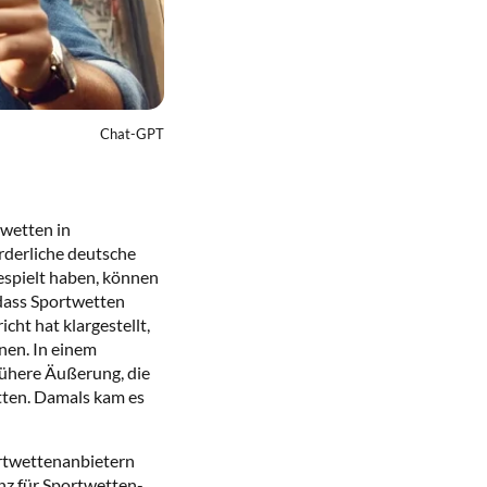
Chat-GPT
twetten in
rderliche deutsche
gespielt haben, können
 dass Sportwetten
cht hat klargestellt,
nen. In einem
frühere Äußerung, die
tten. Damals kam es
ortwettenanbietern
nz für Sportwetten-