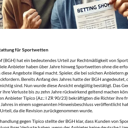
tattung für Sportwetten
f (BGH) hat ein bedeutendes Urteil zur Rechtmäßigkeit von Spor
Viele Anbieter haben über Jahre hinweg Sportwetten ohne die erfo
diese Angebote illegal macht. Spieler, die bei solchen Anbietern 
ückfordern. Bereits Anfang des Jahres hatte der BGH angedeutet,
ichtig sind. Nun wurde diese Ansicht endgültig bestätigt. Das Geri
er ihre Verluste bis zu zehn Jahre rückwirkend geltend machen kön
en Anbieter Tipico (Az.: I ZR 90/23) bekräftigten die Richter ihre 
s Jahres in einem sogenannten Hinweisbeschluss veröffentlicht ha
 Urteil, da die Revision zurückgenommen wurde.
handlung gegen Tipico stellte der BGH klar, dass Kunden von Sp
ung ihrer Verluste haben, wenn der Anbieter keine deutsche Lize