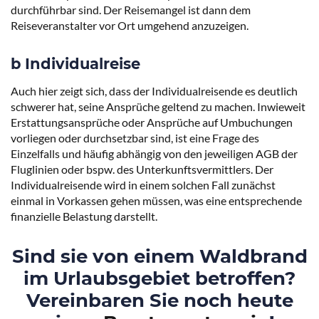
durchführbar sind. Der Reisemangel ist dann dem
Um Ihnen ein optimales Erlebnis zu bieten, verwenden wir Technologien wie
Reiseveranstalter vor Ort umgehend anzuzeigen.
Cookies, um Geräteinformationen zu speichern und/oder darauf zuzugreifen.
Wenn Sie diesen Technologien zustimmen, können wir Daten wie das
Surfverhalten oder eindeutige IDs auf dieser Website verarbeiten. Wenn Sie
b Individualreise
Ihre Einwilligung nicht erteilen oder zurückziehen, können bestimmte
Merkmale und Funktionen beeinträchtigt werden.
Auch hier zeigt sich, dass der Individualreisende es deutlich
schwerer hat, seine Ansprüche geltend zu machen. Inwieweit
Akzeptieren
Erstattungsansprüche oder Ansprüche auf Umbuchungen
vorliegen oder durchsetzbar sind, ist eine Frage des
Ablehnen
Einzelfalls und häufig abhängig von den jeweiligen AGB der
Fluglinien oder bspw. des Unterkunftsvermittlers. Der
Einstellungen ansehen
Individualreisende wird in einem solchen Fall zunächst
einmal in Vorkassen gehen müssen, was eine entsprechende
Cookie-Richtlinie
Datenschutzerklärung
Impressum
finanzielle Belastung darstellt.
Sind sie von einem Waldbrand
im Urlaubsgebiet betroffen?
Vereinbaren Sie noch heute