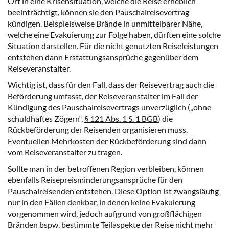
Ort in eine Krisensituation, welche die Reise erheblich
beeinträchtigt, können sie den Pauschalreisevertrag
kündigen. Beispielsweise Brände in unmittelbarer Nähe,
welche eine Evakuierung zur Folge haben, dürften eine solche
Situation darstellen. Für die nicht genutzten Reiseleistungen
entstehen dann Erstattungsansprüche gegenüber dem
Reiseveranstalter.
Wichtig ist, dass für den Fall, dass der Reisevertrag auch die
Beförderung umfasst, der Reiseveranstalter im Fall der
Kündigung des Pauschalreisevertrags unverzüglich („ohne
schuldhaftes Zögern“,
§ 121 Abs. 1 S. 1 BGB
) die
Rückbeförderung der Reisenden organisieren muss.
Eventuellen Mehrkosten der Rückbeförderung sind dann
vom Reiseveranstalter zu tragen.
Sollte man in der betroffenen Region verbleiben, können
ebenfalls Reisepreisminderungsansprüche für den
Pauschalreisenden entstehen. Diese Option ist zwangsläufig
nur in den Fällen denkbar, in denen keine Evakuierung
vorgenommen wird, jedoch aufgrund von großflächigen
Einwilligung verwalten
Bränden bspw. bestimmte Teilaspekte der Reise nicht mehr