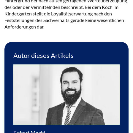
Hintergrund der nach außen getragenen Werteüberzeugung
Cookie-Richtlinie
Datenschutzerklärung
Impressum
des oder der Vermittelnden beschreibt. Bei dem Koch im
Kindergarten stellt die Loyalitätserwartung nach den
Feststellungen des Sachverhalts gerade keine wesentlichen
Anforderungen dar.
Autor dieses Artikels
Robert Maehl