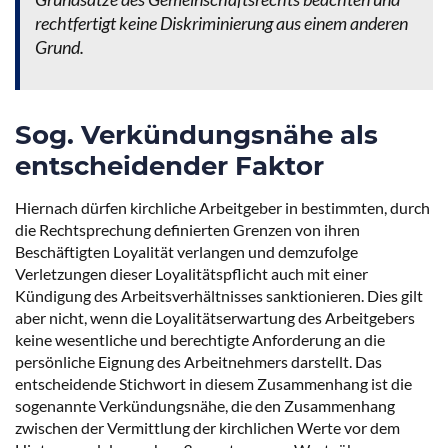
rechtfertigt keine Diskriminierung aus einem anderen
Grund.
Sog. Verkündungsnähe als
entscheidender Faktor
Einwilligung verwalten
Um Ihnen ein optimales Erlebnis zu bieten, verwenden wir Technologien wie
Hiernach dürfen kirchliche Arbeitgeber in bestimmten, durch
Cookies, um Geräteinformationen zu speichern und/oder darauf zuzugreifen.
die Rechtsprechung definierten Grenzen von ihren
Wenn Sie diesen Technologien zustimmen, können wir Daten wie das
Surfverhalten oder eindeutige IDs auf dieser Website verarbeiten. Wenn Sie
Beschäftigten Loyalität verlangen und demzufolge
Ihre Einwilligung nicht erteilen oder zurückziehen, können bestimmte
Verletzungen dieser Loyalitätspflicht auch mit einer
Merkmale und Funktionen beeinträchtigt werden.
Kündigung des Arbeitsverhältnisses sanktionieren. Dies gilt
aber nicht, wenn die Loyalitätserwartung des Arbeitgebers
Akzeptieren
keine wesentliche und berechtigte Anforderung an die
persönliche Eignung des Arbeitnehmers darstellt. Das
Ablehnen
entscheidende Stichwort in diesem Zusammenhang ist die
sogenannte Verkündungsnähe, die den Zusammenhang
Einstellungen ansehen
zwischen der Vermittlung der kirchlichen Werte vor dem