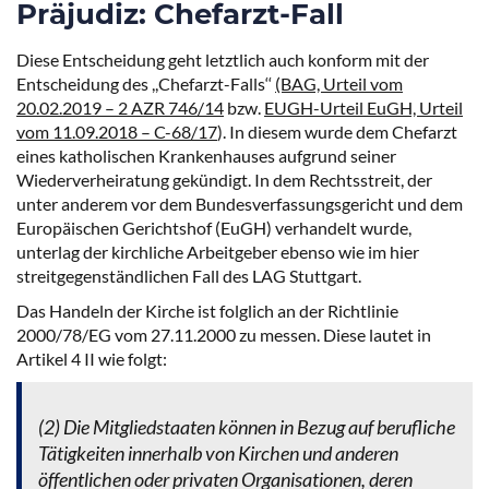
Präjudiz: Chefarzt-Fall
Diese Entscheidung geht letztlich auch konform mit der
Entscheidung des ,,Chefarzt-Falls‘‘
(BAG, Urteil vom
20.02.2019 – 2 AZR 746/14
bzw.
EUGH-Urteil EuGH, Urteil
vom 11.09.2018 – C-68/17
). In diesem wurde dem Chefarzt
eines katholischen Krankenhauses aufgrund seiner
Wiederverheiratung gekündigt. In dem Rechtsstreit, der
unter anderem vor dem Bundesverfassungsgericht und dem
Europäischen Gerichtshof (EuGH) verhandelt wurde,
unterlag der kirchliche Arbeitgeber ebenso wie im hier
streitgegenständlichen Fall des LAG Stuttgart.
Das Handeln der Kirche ist folglich an der Richtlinie
2000/78/EG vom 27.11.2000 zu messen. Diese lautet in
Artikel 4 II wie folgt:
(2) Die Mitgliedstaaten können in Bezug auf berufliche
Tätigkeiten innerhalb von Kirchen und anderen
öffentlichen oder privaten Organisationen, deren